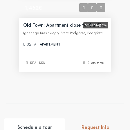
1,452€
Old Town: Apartment close to the City Center
DO WYNAJĘCIA
Ignacego Krasickiego, Stare Podgórze, Podgórze, Kraków, województwo małopolskie, 30-505, Polska
82
m²
APARTMENT
REAL KRK
2 lata temu
Schedule a tour
Request Info