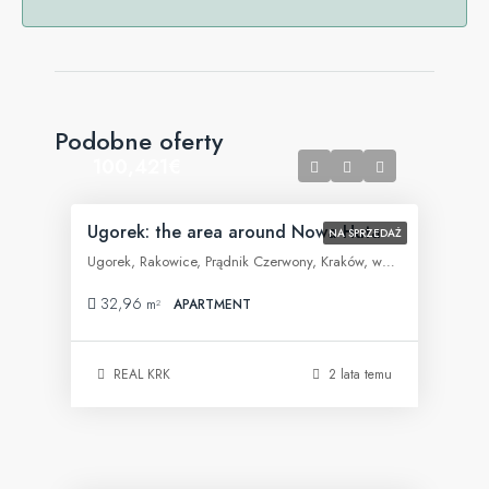
Podobne oferty
100,421€
Ugorek: the area around Nowa Huta
NA SPRZEDAŻ
Ugorek, Rakowice, Prądnik Czerwony, Kraków, województwo małopolskie, 31-455, Polska
32,96
m²
APARTMENT
REAL KRK
2 lata temu