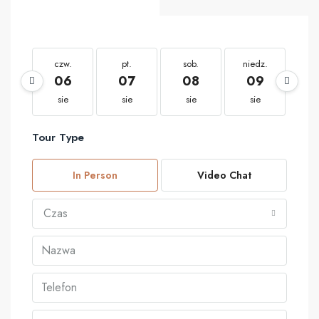
czw.
pt.
sob.
niedz.
po
06
07
08
09
1
sie
sie
sie
sie
s
Tour Type
In Person
Video Chat
Czas