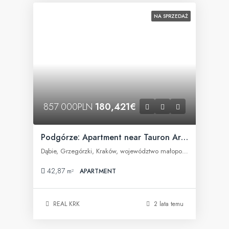
NA SPRZEDAŻ
857 000PLN
180,421€
Podgórze: Apartment near Tauron Arena
Dąbie, Grzegórzki, Kraków, województwo małopolskie, Polska
42,87
m²
APARTMENT
REAL KRK
2 lata temu