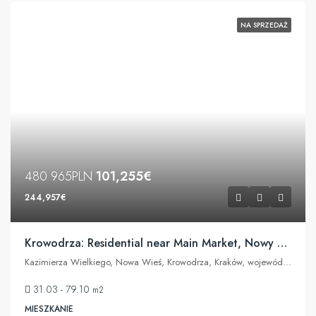
NA SPRZEDAŻ
480 965PLN
101,255€
244,957€
Krowodrza: Residential near Main Market, Nowy Kleparz, University
Kazimierza Wielkiego, Nowa Wieś, Krowodrza, Kraków, województwo małopolskie, 30-074, Polska
31.03 - 79.10
m2
MIESZKANIE