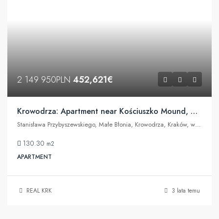
2 149 950PLN
452,621€
Krowodrza: Apartment near Kościuszko Mound, Błonia, Wolski Forest
Stanisława Przybyszewskiego, Małe Błonia, Krowodrza, Kraków, województwo małopolskie, 30-133, Polska
130.30
m2
APARTMENT
REAL KRK
3 lata temu