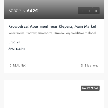
3050PLN
642€
Krowodrza: Apartment near Kleparz, Main Market
Wrocławska, Łobzów, Krowodrza, Kraków, województwo małopolskie, 31-307, Polska
36
m²
APARTMENT
REAL KRK
3 lata temu
NA SPRZEDAŻ