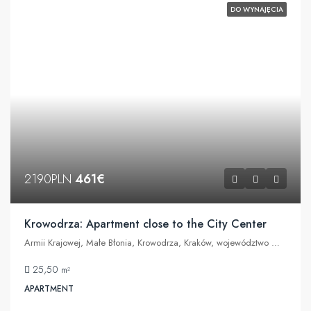
DO WYNAJĘCIA
2190PLN
461€
Krowodrza: Apartment close to the City Center
Armii Krajowej, Małe Błonia, Krowodrza, Kraków, województwo małopolskie, 30-070, Polska
25,50
m²
APARTMENT