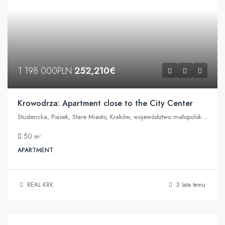
1 198 000PLN
252,210€
Krowodrza: Apartment close to the City Center
Studencka, Piasek, Stare Miasto, Kraków, województwo małopolskie, 31-115, Polska
50
m²
APARTMENT
REAL KRK
2 lata temu