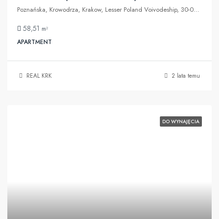
Poznańska, Krowodrza, Krakow, Lesser Poland Voivodeship, 30-012, Poland
58,51
m²
APARTMENT
REAL KRK
2 lata temu
DO WYNAJĘCIA