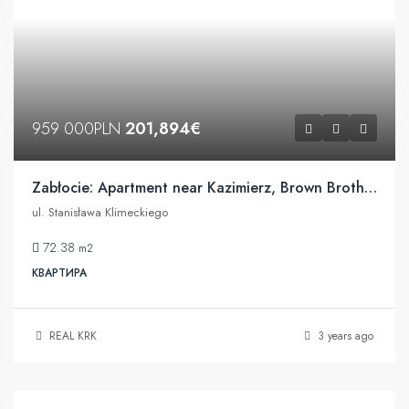
959 000PLN
201,894€
Zabłocie: Apartment near Kazimierz, Brown Brothers Harriman
ul. Stanisława Klimeckiego
72.38
m2
КВАРТИРА
REAL KRK
3 years ago