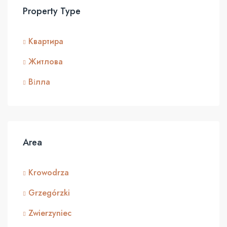
Property Type
Квартира
Житлова
Вілла
Area
Krowodrza
Grzegórzki
Zwierzyniec