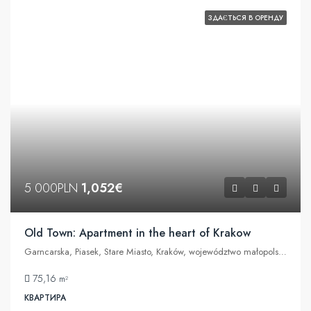
ЗДАЄТЬСЯ В ОРЕНДУ
5 000PLN
1,052€
Old Town: Apartment in the heart of Krakow
Garncarska, Piasek, Stare Miasto, Kraków, województwo małopolskie, 31-115, Polska
75,16
m²
КВАРТИРА