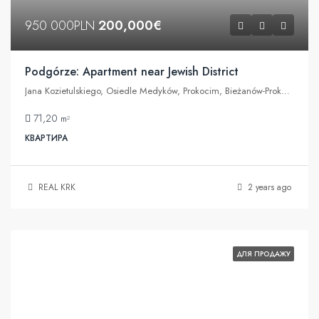
950 000PLN
200,000€
Podgórze: Apartment near Jewish District
Jana Kozietulskiego, Osiedle Medyków, Prokocim, Bieżanów-Prokocim, Kraków, województwo małopolskie, 30-809, Polska
71,20
m²
КВАРТИРА
REAL KRK
2 years ago
ДЛЯ ПРОДАЖУ