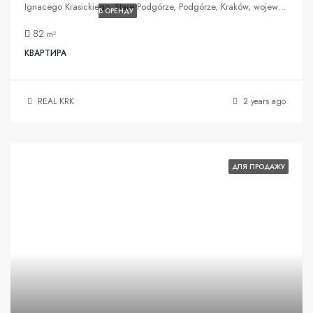
Ignacego Krasickiego, Stare Podgórze, Podgórze, Kraków, województwo małopolskie, 30-505, Polska
В ОРЕНДУ
82
m²
КВАРТИРА
REAL KRK
2 years ago
ДЛЯ ПРОДАЖУ