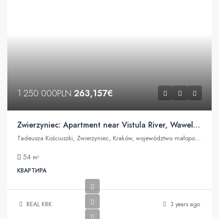
1 250 000PLN
263,157€
Zwierzyniec: Apartment near Vistula River, Wawel Castle
Tadeusza Kościuszki, Zwierzyniec, Kraków, województwo małopolskie, 30-201, Polska
54
m²
КВАРТИРА
REAL KRK
3 years ago
100,421€