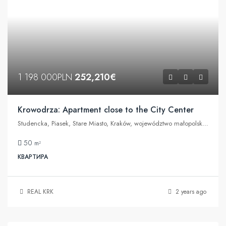
1 198 000PLN
252,210€
Krowodrza: Apartment close to the City Center
Studencka, Piasek, Stare Miasto, Kraków, województwo małopolskie, 31-115, Polska
50
m²
КВАРТИРА
REAL KRK
2 years ago