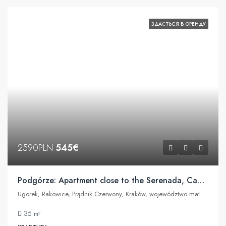
ЗДАЄТЬСЯ В ОРЕНДУ
2590PLN
545€
Podgórze: Apartment close to the Serenada, Capgemini
Ugorek, Rakowice, Prądnik Czerwony, Kraków, województwo małopolskie, 31-455, Polska
35
m²