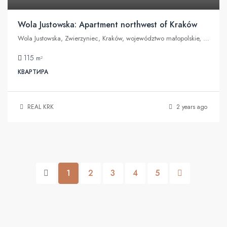
Wola Justowska: Apartment northwest of Kraków
Wola Justowska, Zwierzyniec, Kraków, województwo małopolskie, Polska
115
m²
КВАРТИРА
REAL KRK
2 years ago
1
2
3
4
5