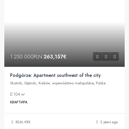
1 250 000PLN
263,157€
Podgórze: Apartment southwest of the city
Skotniki, Dębniki, Kraków, województwo małopolskie, Polska
104
m²
КВАРТИРА
REAL KRK
2 years ago