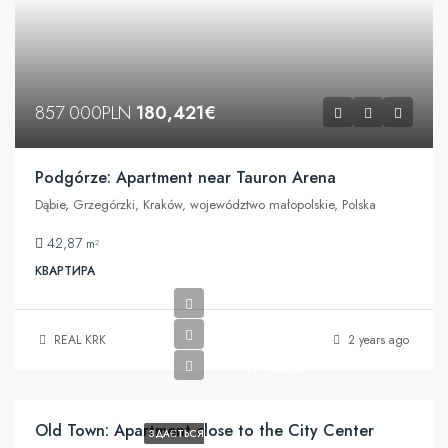
857 000PLN
180,421€
Podgórze: Apartment near Tauron Arena
Dąbie, Grzegórzki, Kraków, województwo małopolskie, Polska
42,87
m²
КВАРТИРА
REAL KRK
2 years ago
1,452€
Old Town: Apartment close to the City Center
ЗДАЄТЬСЯ