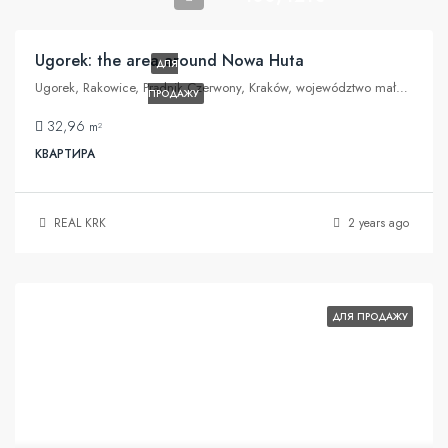
Ugorek: the area around Nowa Huta
ДЛЯ
Ugorek, Rakowice, Prądnik Czerwony, Kraków, województwo małopolskie, 31-455, Polska
ПРОДАЖУ
32,96
m²
КВАРТИРА
REAL KRK
2 years ago
ДЛЯ ПРОДАЖУ