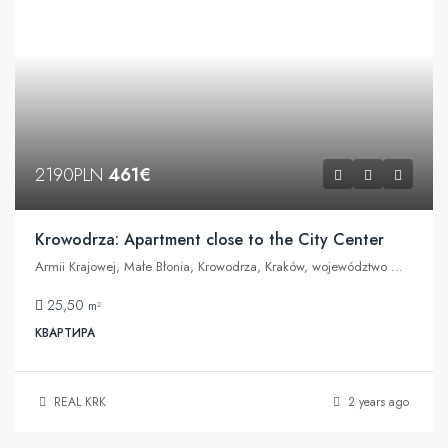
2190PLN
461€
Krowodrza: Apartment close to the City Center
Armii Krajowej, Małe Błonia, Krowodrza, Kraków, województwo małopolskie, 30-070, Polska
25,50
m²
КВАРТИРА
REAL KRK
2 years ago