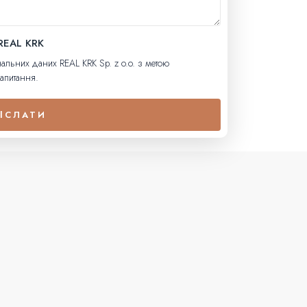
 REAL KRK
льних даних REAL KRK Sp. z o.o. з метою
запитання.
ІСЛАТИ